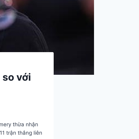
 so với
Emery thừa nhận
1 trận thắng liên