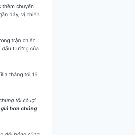
ớc thềm chuyến
ần đây, vị chiến
rong trận chiến
ọi đấu trường của
lla thắng tới 16
húng tôi có lợi
 giá hơn chúng
ng đội bóng cũng