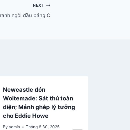
NEXT
tranh ngôi đầu bảng C
Newcastle đón
Massar
Woltemade: Sát thủ toàn
có động
diện; Mảnh ghép lý tưởng
Roma
cho Eddie Howe
By
admin
By
admin
Tháng 8 30, 2025