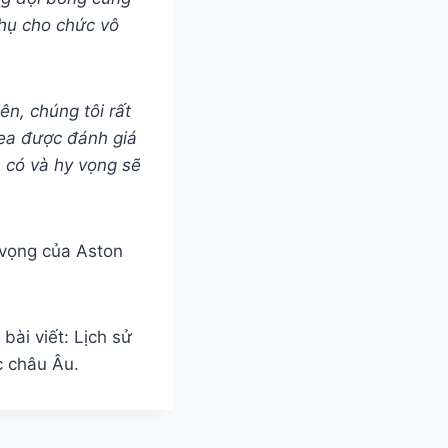
thụ cho chức vô
iên, chúng tôi rất
sea được đánh giá
n có và hy vọng sẽ
m vọng của Aston
bài viết: Lịch sử
c châu Âu.