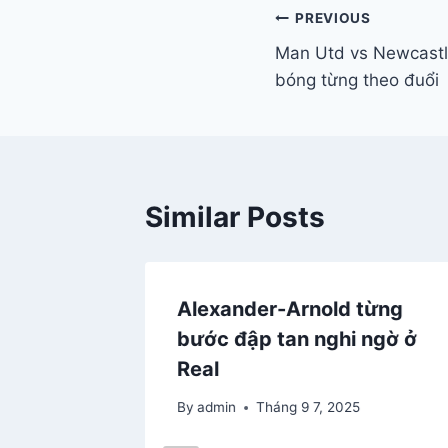
Điều
PREVIOUS
Man Utd vs Newcastl
hướng
bóng từng theo đuổi
bài
viết
Similar Posts
Alexander-Arnold từng
bước đập tan nghi ngờ ở
Real
By
admin
Tháng 9 7, 2025