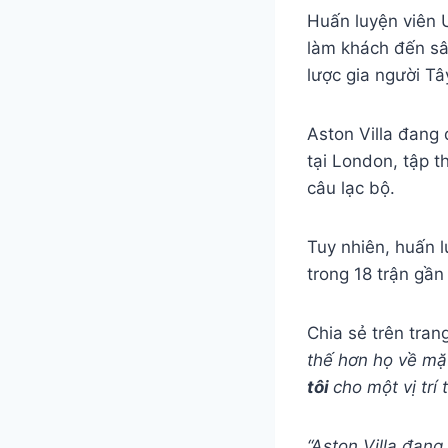
Huấn luyện viên 
làm khách đến sân
lược gia người T
Aston Villa đang 
tại London, tập t
câu lạc bộ.
Tuy nhiên, huấn l
trong 18 trận gần 
Chia sẻ trên tran
thế hơn họ về mặ
tôi
cho một vị trí
“Aston Villa đan