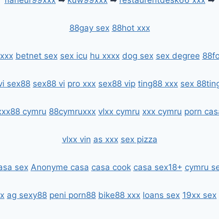
flaneur99xxx
➡
kuw99xxx
➡
restaurentdesk66 xxx
➡
88gay sex
88hot xxx
xxx
betnet sex
sex icu
hu xxxx
dog sex
sex degree
88fo
vi sex88
sex88 vi
pro xxx
sex88 vip
ting88 xxx
sex 88tin
xxx88 cymru
88cymruxxx
vlxx cymru
xxx cymru
porn cas
vlxx vin
as xxx
sex pizza
asa sex
Anonyme casa
casa cook
casa sex18+
cymru s
x
ag sexy88
peni porn88
bike88 xxx
loans sex
19xx sex