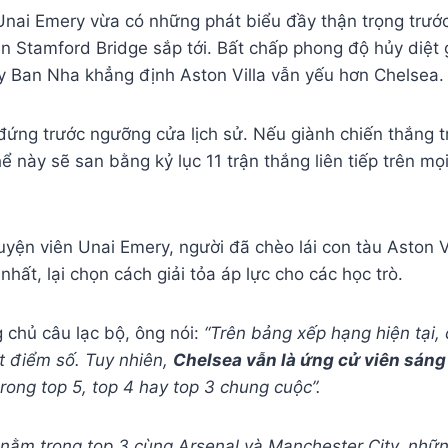
Unai Emery vừa có những phát biểu đầy thận trọng trư
 Stamford Bridge sắp tới. Bất chấp phong độ hủy diệt g
ây Ban Nha khẳng định Aston Villa vẫn yếu hơn Chelsea.
đứng trước ngưỡng cửa lịch sử. Nếu giành chiến thắng t
hể này sẽ san bằng kỷ lục 11 trận thắng liên tiếp trên m
uyện viên Unai Emery, người đã chèo lái con tàu Aston Vi
nhất, lại chọn cách giải tỏa áp lực cho các học trò.
g chủ câu lạc bộ, ông nói:
“Trên bảng xếp hạng hiện tại, c
t điểm số. Tuy nhiên,
Chelsea vẫn là ứng cử viên sáng
 trong top 5, top 4 hay top 3 chung cuộc”.
g nằm trong top 3 cùng Arsenal và Manchester City, nhữ