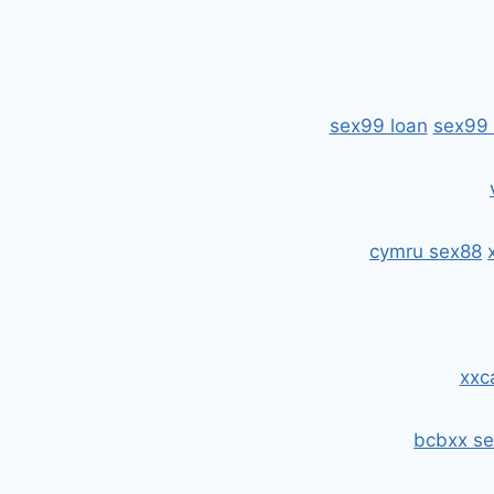
sex99 loan
sex99 
cymru sex88
xxc
bcbxx se