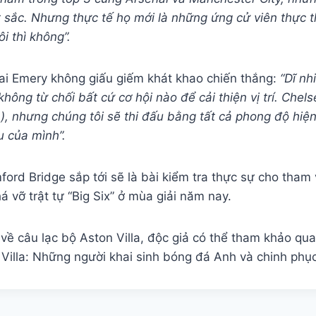
t sắc. Nhưng thực tế họ mới là những ứng cử viên thực 
i thì không”.
ai Emery không giấu giếm khát khao chiến thắng:
“Dĩ nh
hông từ chối bất cứ cơ hội nào để cải thiện vị trí. Chel
), nhưng chúng tôi sẽ thi đấu bằng tất cả phong độ hiệ
u của mình”.
ford Bridge sắp tới sẽ là bài kiểm tra thực sự cho tha
há vỡ trật tự “Big Six” ở mùa giải năm nay.
về câu lạc bộ Aston Villa, độc giả có thể tham khảo qua 
 Villa: Những người khai sinh bóng đá Anh và chinh phụ