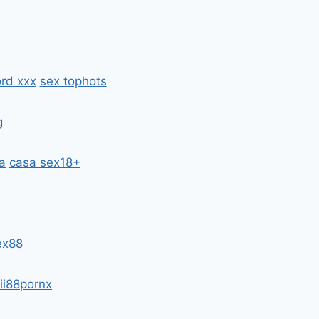
rd xxx
sex tophots
g
a
casa sex18+
ex88
ii88pornx