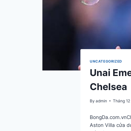
UNCATEGORIZED
Unai Eme
Chelsea
By
admin
Tháng 12
BongDa.com.vn
C
Aston Villa cửa d