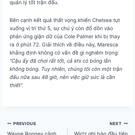
quản lý tốt trận đấu.
Bên cạnh kết quả thất vọng khiến Chelsea tụt
xuống vị trí thứ 5, sự chú ý còn đổ dồn vào
phản ứng giận dữ của Cole Palmer khi bị thay
ra ở phút 72. Giải thích về điều này, Maresca
khẳng định không có vấn đề gì nghiêm trọng:
“Cậu ấy đã chơi rất tốt, cả khi có bóng lẫn
không bóng. Tuy nhiên, chúng tôi còn một trận
đấu nữa sau 48 giờ, nên việc giữ sức là cần
thiết”.
Điều
PREVIOUS
NEXT
Wayne Rooney cảnh
Wirtz ghi bàn đầu tiên