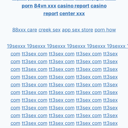
porn
84vn xxx
casino report
casino
report
center xxx
88xxx care
creek sex
app sex store
porn how
19sexxx
19sexxx
19sexxx
19sexxx
19sexxx
19sexxx
com
tt3sex com
tt3sex com
tt3sex com
tt3sex
com
tt3sex com
tt3sex com
tt3sex com
tt3sex
com
tt3sex com
tt3sex com
tt3sex com
tt3sex
com
tt3sex com
tt3sex com
tt3sex com
tt3sex
com
tt3sex com
tt3sex com
tt3sex com
tt3sex
com
tt3sex com
tt3sex com
tt3sex com
tt3sex
com
tt3sex com
tt3sex com
tt3sex com
tt3sex
com
tt3sex com
tt3sex com
tt3sex com
tt3sex
com
tt3sex com
tt3sex com
tt3sex com
tt3sex
com
tt3sex com
tt3sex com
tt3sex com
tt3sex