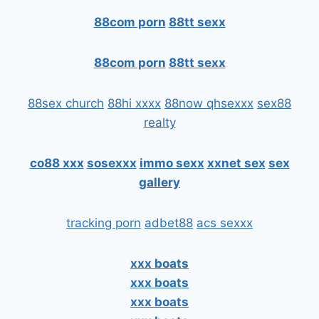
88com porn
88tt sexx
88com porn
88tt sexx
88sex church
88hi xxxx
88now qhsexxx
sex88
realty
co88 xxx
sosexxx
immo sexx
xxnet sex
sex
gallery
tracking porn
adbet88
acs sexxx
xxx boats
xxx boats
xxx boats