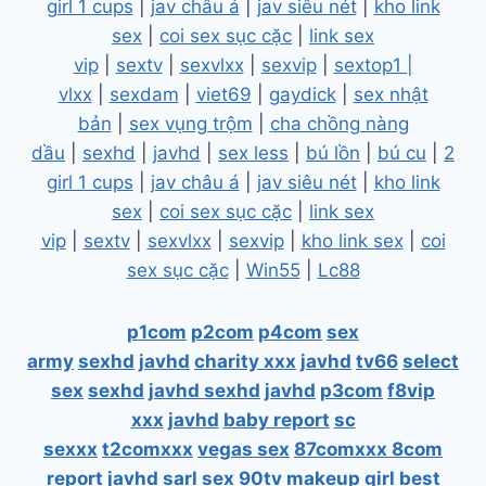
girl 1 cups
|
jav châu á
|
jav siêu nét
|
kho link
sex
|
coi sex sục cặc
|
link sex
vip
|
sextv
|
sexvlxx
|
sexvip
|
sextop1 |
vlxx
|
sexdam
|
viet69
|
gaydick
|
sex nhật
bản
|
sex vụng trộm
|
cha chồng nàng
dầu
|
sexhd
|
javhd
|
sex less
|
bú lồn
|
bú cu
|
2
girl 1 cups
|
jav châu á
|
jav siêu nét
|
kho link
sex
|
coi sex sục cặc
|
link sex
vip
|
sextv
|
sexvlxx
|
sexvip
|
kho link sex
|
coi
sex sục cặc
|
Win55
|
Lc88
p1com
p2com
p4com
sex
army
sexhd
javhd
charity xxx
javhd
tv66
select
sex
sexhd
javhd
sexhd
javhd
p3com
f8vip
xxx
javhd
baby report
sc
sexxx
t2comxxx
vegas sex
87comxxx
8com
report
javhd
sarl sex
90tv
makeup girl
best