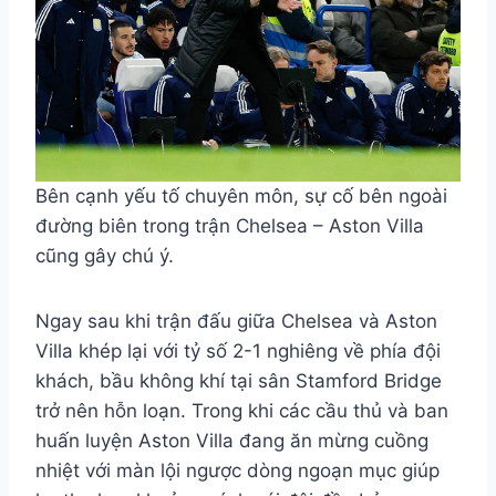
Bên cạnh yếu tố chuyên môn, sự cố bên ngoài
đường biên trong trận Chelsea – Aston Villa
cũng gây chú ý.
Ngay sau khi trận đấu giữa Chelsea và Aston
Villa khép lại với tỷ số 2-1 nghiêng về phía đội
khách, bầu không khí tại sân Stamford Bridge
trở nên hỗn loạn. Trong khi các cầu thủ và ban
huấn luyện Aston Villa đang ăn mừng cuồng
nhiệt với màn lội ngược dòng ngoạn mục giúp