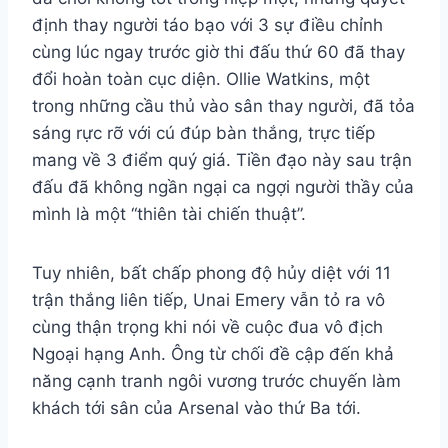
định thay người táo bạo với 3 sự điều chỉnh
cùng lúc ngay trước giờ thi đấu thứ 60 đã thay
đổi hoàn toàn cục diện. Ollie Watkins, một
trong những cầu thủ vào sân thay người, đã tỏa
sáng rực rỡ với cú đúp bàn thắng, trực tiếp
mang về 3 điểm quý giá. Tiền đạo này sau trận
đấu đã không ngần ngại ca ngợi người thầy của
mình là một “thiên tài chiến thuật”.
Tuy nhiên, bất chấp phong độ hủy diệt với 11
trận thắng liên tiếp, Unai Emery vẫn tỏ ra vô
cùng thận trọng khi nói về cuộc đua vô địch
Ngoại hạng Anh. Ông từ chối đề cập đến khả
năng cạnh tranh ngôi vương trước chuyến làm
khách tới sân của Arsenal vào thứ Ba tới.