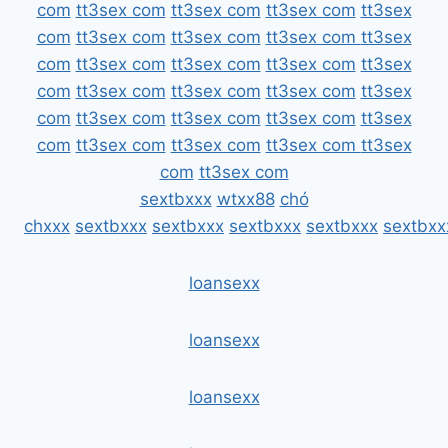
com
tt3sex com
tt3sex com
tt3sex com
tt3sex
com
tt3sex com
tt3sex com
tt3sex com
tt3sex
com
tt3sex com
tt3sex com
tt3sex com
tt3sex
com
tt3sex com
tt3sex com
tt3sex com
tt3sex
com
tt3sex com
tt3sex com
tt3sex com
tt3sex
com
tt3sex com
tt3sex com
tt3sex com
tt3sex
com
tt3sex com
sextbxxx
wtxx88
chó
chxxx
sextbxxx
sextbxxx
sextbxxx
sextbxxx
sextbxx
loansexx
loansexx
loansexx