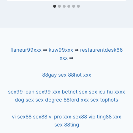
flaneur99xxx
➡
kuw99xxx
➡
restaurentdesk66
xxx
➡
88gay sex
88hot xxx
sex99 loan
sex99 xxx
betnet sex
sex icu
hu xxxx
dog sex
sex degree
88ford xxx
sex tophots
vi sex88
sex88 vi
pro xxx
sex88 vip
ting88 xxx
sex 88ting