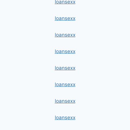
loansexx
loansexx
loansexx
loansexx
loansexx
loansexx
loansexx
loansexx