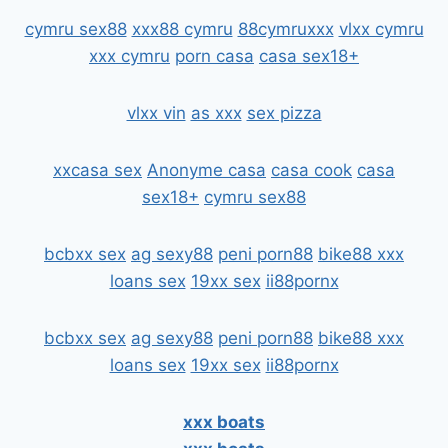
cymru sex88
xxx88 cymru
88cymruxxx
vlxx cymru
xxx cymru
porn casa
casa sex18+
vlxx vin
as xxx
sex pizza
xxcasa sex
Anonyme casa
casa cook
casa
sex18+
cymru sex88
bcbxx sex
ag sexy88
peni porn88
bike88 xxx
loans sex
19xx sex
ii88pornx
bcbxx sex
ag sexy88
peni porn88
bike88 xxx
loans sex
19xx sex
ii88pornx
xxx boats