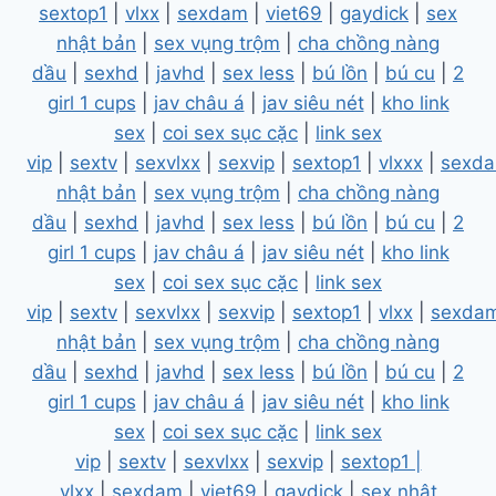
sextop1
|
vlxx
|
sexdam
|
viet69
|
gaydick
|
sex
nhật bản
|
sex vụng trộm
|
cha chồng nàng
dầu
|
sexhd
|
javhd
|
sex less
|
bú lồn
|
bú cu
|
2
girl 1 cups
|
jav châu á
|
jav siêu nét
|
kho link
sex
|
coi sex sục cặc
|
link sex
vip
|
sextv
|
sexvlxx
|
sexvip
|
sextop1
|
vlxxx
|
sexd
nhật bản
|
sex vụng trộm
|
cha chồng nàng
dầu
|
sexhd
|
javhd
|
sex less
|
bú lồn
|
bú cu
|
2
girl 1 cups
|
jav châu á
|
jav siêu nét
|
kho link
sex
|
coi sex sục cặc
|
link sex
vip
|
sextv
|
sexvlxx
|
sexvip
|
sextop1
|
vlxx
|
sexda
nhật bản
|
sex vụng trộm
|
cha chồng nàng
dầu
|
sexhd
|
javhd
|
sex less
|
bú lồn
|
bú cu
|
2
girl 1 cups
|
jav châu á
|
jav siêu nét
|
kho link
sex
|
coi sex sục cặc
|
link sex
vip
|
sextv
|
sexvlxx
|
sexvip
|
sextop1 |
vlxx
|
sexdam
|
viet69
|
gaydick
|
sex nhật