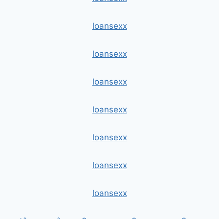
loansexx
loansexx
loansexx
loansexx
loansexx
loansexx
loansexx