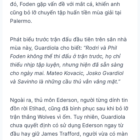
đó, Foden gặp vấn đề với mắt cá, khiến anh
cũng bỏ lỡ chuyến tập huấn tiền mùa giải tại
Palermo.
Phát biểu trước trận đấu đầu tiên trên sân nhà
mùa này, Guardiola cho biết: “
Rodri và Phil
Foden không thể thi đấu ở trận trước, họ chỉ
thiếu nhịp tập luyện, nhưng hiện đã sẵn sàng
cho ngày mai. Mateo Kovacic, Josko Gvardiol
và Savinho là những cầu thủ vẫn vắng mặt.”
Ngoài ra, thủ môn Ederson, người từng dính tin
đồn rời Etihad, cũng đã bình phục sau khi bỏ lỡ
trận thắng Wolves vì ốm. Tuy nhiên, Guardiola
chưa quyết định có sử dụng Ederson ngay từ
đầu hay giữ James Trafford, người vừa có màn