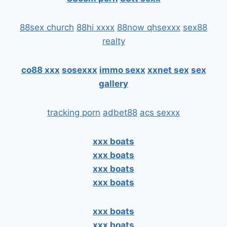
88sex church
88hi xxxx
88now qhsexxx
sex88
realty
co88 xxx
sosexxx
immo sexx
xxnet sex
sex
gallery
tracking porn
adbet88
acs sexxx
xxx boats
xxx boats
xxx boats
xxx boats
xxx boats
xxx boats