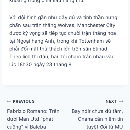
khoảng trống phía sau hàng thủ.
Với đội hình gần như đầy đủ và tinh thần hưng
phấn sau trận thắng Wolves, Manchester City
được kỳ vọng sẽ tiếp tục chuỗi trận thăng hoa
tại Ngoại hạng Anh, trong khi Tottenham sẽ
phải đối mặt thử thách lớn trên sân Etihad.
Theo lịch thi đấu, hai đội chạm trán nhau vào
lúc 18h30 ngày 23 tháng 8.
Điều
PREVIOUS
NEXT
Fabrizio Romano: Trên
Bayindir chưa đủ tầm,
hướng
dưới Man Utd "phát
Onana cần niềm tin
bài
cuồng" vì Baleba
tuyệt đối từ MU