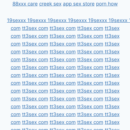
88xxx care
creek sex
app sex store
porn how
19sexxx
19sexxx
19sexxx
19sexxx
19sexxx
19sexxx
com
tt3sex com
tt3sex com
tt3sex com
tt3sex
com
tt3sex com
tt3sex com
tt3sex com
tt3sex
com
tt3sex com
tt3sex com
tt3sex com
tt3sex
com
tt3sex com
tt3sex com
tt3sex com
tt3sex
com
tt3sex com
tt3sex com
tt3sex com
tt3sex
com
tt3sex com
tt3sex com
tt3sex com
tt3sex
com
tt3sex com
tt3sex com
tt3sex com
tt3sex
com
tt3sex com
tt3sex com
tt3sex com
tt3sex
com
tt3sex com
tt3sex com
tt3sex com
tt3sex
com
tt3sex com
tt3sex com
tt3sex com
tt3sex
com
tt3sex com
tt3sex com
tt3sex com
tt3sex
com
tt3sex com
tt3sex com
tt3sex com
tt3sex
com
tt3sex com
tt3sex com
tt3sex com
tt3sex