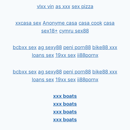
vlxx vin
as xxx
sex pizza
xxcasa sex
Anonyme casa
casa cook
casa
sex18+
cymru sex88
bcbxx sex
ag sexy88
peni porn88
bike88 xxx
loans sex
19xx sex
ii88pornx
bcbxx sex
ag sexy88
peni porn88
bike88 xxx
loans sex
19xx sex
ii88pornx
xxx boats
xxx boats
xxx boats
xxx boats