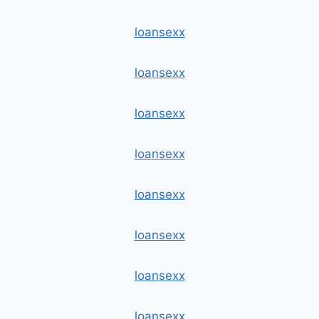
loansexx
loansexx
loansexx
loansexx
loansexx
loansexx
loansexx
loansexx