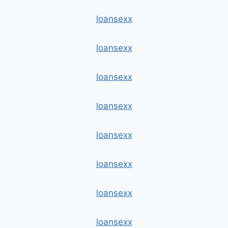
loansexx
loansexx
loansexx
loansexx
loansexx
loansexx
loansexx
loansexx