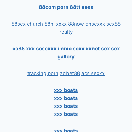
88com porn
88tt sexx
88sex church
88hi xxxx
88now qhsexxx
sex88
realty
co88 xxx
sosexxx
immo sexx
xxnet sex
sex
gallery
tracking porn
adbet88
acs sexxx
xxx boats
xxx boats
xxx boats
xxx boats
xxx boats