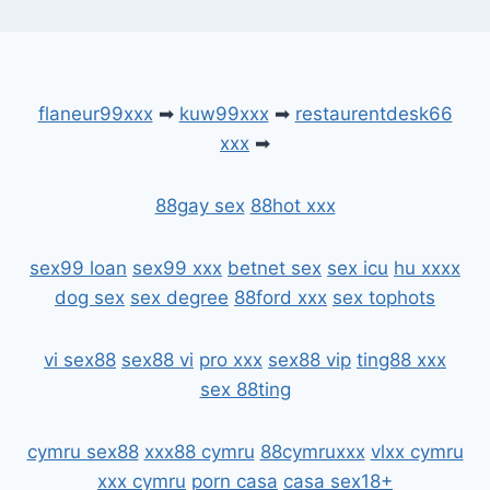
flaneur99xxx
➡
kuw99xxx
➡
restaurentdesk66
xxx
➡
88gay sex
88hot xxx
sex99 loan
sex99 xxx
betnet sex
sex icu
hu xxxx
dog sex
sex degree
88ford xxx
sex tophots
vi sex88
sex88 vi
pro xxx
sex88 vip
ting88 xxx
sex 88ting
cymru sex88
xxx88 cymru
88cymruxxx
vlxx cymru
xxx cymru
porn casa
casa sex18+