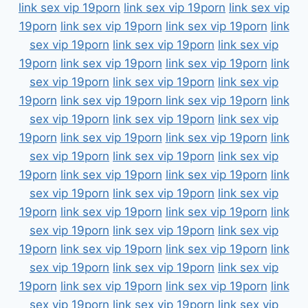
link sex vip 19porn
link sex vip 19porn
link sex vip
19porn
link sex vip 19porn
link sex vip 19porn
link
sex vip 19porn
link sex vip 19porn
link sex vip
19porn
link sex vip 19porn
link sex vip 19porn
link
sex vip 19porn
link sex vip 19porn
link sex vip
19porn
link sex vip 19porn
link sex vip 19porn
link
sex vip 19porn
link sex vip 19porn
link sex vip
19porn
link sex vip 19porn
link sex vip 19porn
link
sex vip 19porn
link sex vip 19porn
link sex vip
19porn
link sex vip 19porn
link sex vip 19porn
link
sex vip 19porn
link sex vip 19porn
link sex vip
19porn
link sex vip 19porn
link sex vip 19porn
link
sex vip 19porn
link sex vip 19porn
link sex vip
19porn
link sex vip 19porn
link sex vip 19porn
link
sex vip 19porn
link sex vip 19porn
link sex vip
19porn
link sex vip 19porn
link sex vip 19porn
link
sex vip 19porn
link sex vip 19porn
link sex vip