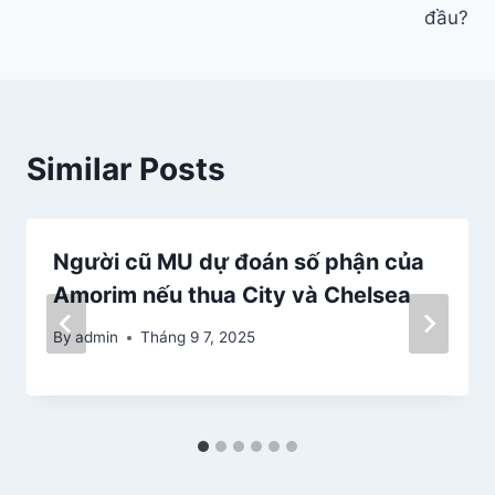
đầu?
viết
Similar Posts
Người cũ MU dự đoán số phận của
Amorim nếu thua City và Chelsea
By
admin
Tháng 9 7, 2025