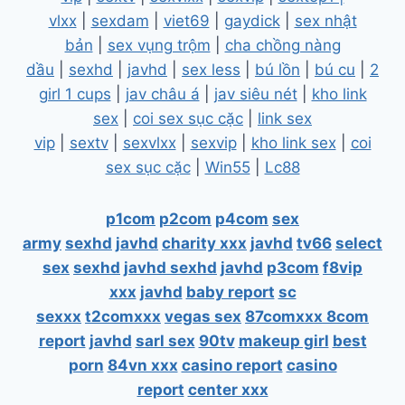
vlxx
|
sexdam
|
viet69
|
gaydick
|
sex nhật
bản
|
sex vụng trộm
|
cha chồng nàng
dầu
|
sexhd
|
javhd
|
sex less
|
bú lồn
|
bú cu
|
2
girl 1 cups
|
jav châu á
|
jav siêu nét
|
kho link
sex
|
coi sex sục cặc
|
link sex
vip
|
sextv
|
sexvlxx
|
sexvip
|
kho link sex
|
coi
sex sục cặc
|
Win55
|
Lc88
p1com
p2com
p4com
sex
army
sexhd
javhd
charity xxx
javhd
tv66
select
sex
sexhd
javhd
sexhd
javhd
p3com
f8vip
xxx
javhd
baby report
sc
sexxx
t2comxxx
vegas sex
87comxxx
8com
report
javhd
sarl sex
90tv
makeup girl
best
porn
84vn xxx
casino report
casino
report
center xxx