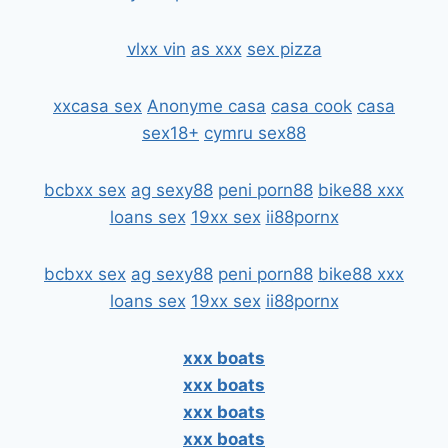
vlxx vin
as xxx
sex pizza
xxcasa sex
Anonyme casa
casa cook
casa
sex18+
cymru sex88
bcbxx sex
ag sexy88
peni porn88
bike88 xxx
loans sex
19xx sex
ii88pornx
bcbxx sex
ag sexy88
peni porn88
bike88 xxx
loans sex
19xx sex
ii88pornx
xxx boats
xxx boats
xxx boats
xxx boats