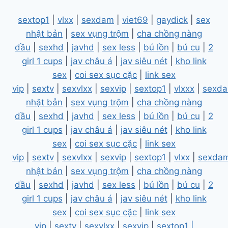
sextop1
|
vlxx
|
sexdam
|
viet69
|
gaydick
|
sex
nhật bản
|
sex vụng trộm
|
cha chồng nàng
dầu
|
sexhd
|
javhd
|
sex less
|
bú lồn
|
bú cu
|
2
girl 1 cups
|
jav châu á
|
jav siêu nét
|
kho link
sex
|
coi sex sục cặc
|
link sex
vip
|
sextv
|
sexvlxx
|
sexvip
|
sextop1
|
vlxxx
|
sexd
nhật bản
|
sex vụng trộm
|
cha chồng nàng
dầu
|
sexhd
|
javhd
|
sex less
|
bú lồn
|
bú cu
|
2
girl 1 cups
|
jav châu á
|
jav siêu nét
|
kho link
sex
|
coi sex sục cặc
|
link sex
vip
|
sextv
|
sexvlxx
|
sexvip
|
sextop1
|
vlxx
|
sexda
nhật bản
|
sex vụng trộm
|
cha chồng nàng
dầu
|
sexhd
|
javhd
|
sex less
|
bú lồn
|
bú cu
|
2
girl 1 cups
|
jav châu á
|
jav siêu nét
|
kho link
sex
|
coi sex sục cặc
|
link sex
vip
|
sextv
|
sexvlxx
|
sexvip
|
sextop1 |