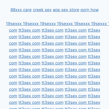
88xxx care
creek sex
app sex store
porn how
19sexxx
19sexxx
19sexxx
19sexxx
19sexxx
19sexxx
com
tt3sex com
tt3sex com
tt3sex com
tt3sex
com
tt3sex com
tt3sex com
tt3sex com
tt3sex
com
tt3sex com
tt3sex com
tt3sex com
tt3sex
com
tt3sex com
tt3sex com
tt3sex com
tt3sex
com
tt3sex com
tt3sex com
tt3sex com
tt3sex
com
tt3sex com
tt3sex com
tt3sex com
tt3sex
com
tt3sex com
tt3sex com
tt3sex com
tt3sex
com
tt3sex com
tt3sex com
tt3sex com
tt3sex
com
tt3sex com
tt3sex com
tt3sex com
tt3sex
com
tt3sex com
tt3sex com
tt3sex com
tt3sex
com
tt3sex com
tt3sex com
tt3sex com
tt3sex
com
tt3sex com
tt3sex com
tt3sex com
tt3sex