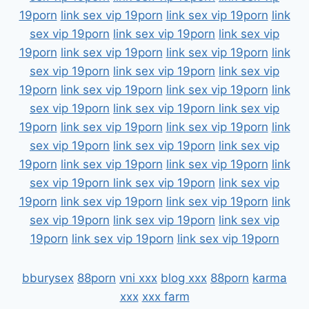
19porn
link sex vip 19porn
link sex vip 19porn
link
sex vip 19porn
link sex vip 19porn
link sex vip
19porn
link sex vip 19porn
link sex vip 19porn
link
sex vip 19porn
link sex vip 19porn
link sex vip
19porn
link sex vip 19porn
link sex vip 19porn
link
sex vip 19porn
link sex vip 19porn
link sex vip
19porn
link sex vip 19porn
link sex vip 19porn
link
sex vip 19porn
link sex vip 19porn
link sex vip
19porn
link sex vip 19porn
link sex vip 19porn
link
sex vip 19porn
link sex vip 19porn
link sex vip
19porn
link sex vip 19porn
link sex vip 19porn
link
sex vip 19porn
link sex vip 19porn
link sex vip
19porn
link sex vip 19porn
link sex vip 19porn
bburysex
88porn
vni xxx
blog xxx
88porn
karma
xxx
xxx farm