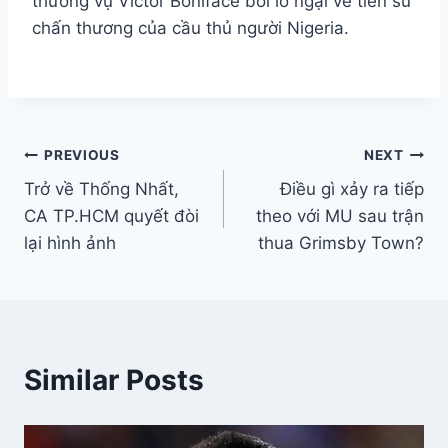
thương vụ Victor Boniface bởi lo ngại về tiền sử
chấn thương của cầu thủ người Nigeria.
Điều
PREVIOUS
NEXT
Trở về Thống Nhất,
Điều gì xảy ra tiếp
hướng
CA TP.HCM quyết đòi
theo với MU sau trận
bài
lại hình ảnh
thua Grimsby Town?
viết
Similar Posts