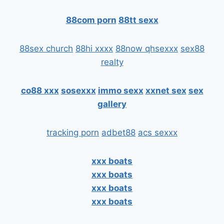
88com porn
88tt sexx
88sex church
88hi xxxx
88now qhsexxx
sex88
realty
co88 xxx
sosexxx
immo sexx
xxnet sex
sex
gallery
tracking porn
adbet88
acs sexxx
xxx boats
xxx boats
xxx boats
xxx boats