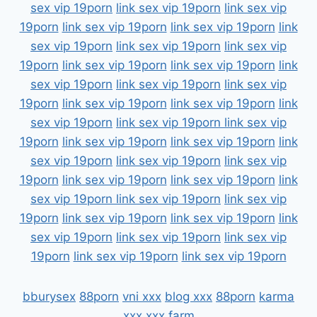
sex vip 19porn
link sex vip 19porn
link sex vip
19porn
link sex vip 19porn
link sex vip 19porn
link
sex vip 19porn
link sex vip 19porn
link sex vip
19porn
link sex vip 19porn
link sex vip 19porn
link
sex vip 19porn
link sex vip 19porn
link sex vip
19porn
link sex vip 19porn
link sex vip 19porn
link
sex vip 19porn
link sex vip 19porn
link sex vip
19porn
link sex vip 19porn
link sex vip 19porn
link
sex vip 19porn
link sex vip 19porn
link sex vip
19porn
link sex vip 19porn
link sex vip 19porn
link
sex vip 19porn
link sex vip 19porn
link sex vip
19porn
link sex vip 19porn
link sex vip 19porn
link
sex vip 19porn
link sex vip 19porn
link sex vip
19porn
link sex vip 19porn
link sex vip 19porn
bburysex
88porn
vni xxx
blog xxx
88porn
karma
xxx
xxx farm