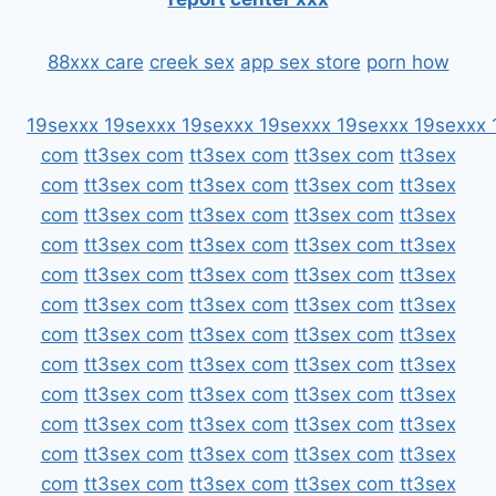
88xxx care
creek sex
app sex store
porn how
19sexxx
19sexxx
19sexxx
19sexxx
19sexxx
19sexxx
com
tt3sex com
tt3sex com
tt3sex com
tt3sex
com
tt3sex com
tt3sex com
tt3sex com
tt3sex
com
tt3sex com
tt3sex com
tt3sex com
tt3sex
com
tt3sex com
tt3sex com
tt3sex com
tt3sex
com
tt3sex com
tt3sex com
tt3sex com
tt3sex
com
tt3sex com
tt3sex com
tt3sex com
tt3sex
com
tt3sex com
tt3sex com
tt3sex com
tt3sex
com
tt3sex com
tt3sex com
tt3sex com
tt3sex
com
tt3sex com
tt3sex com
tt3sex com
tt3sex
com
tt3sex com
tt3sex com
tt3sex com
tt3sex
com
tt3sex com
tt3sex com
tt3sex com
tt3sex
com
tt3sex com
tt3sex com
tt3sex com
tt3sex