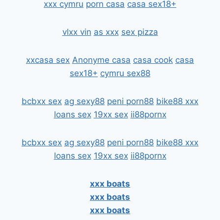
xxx cymru
porn casa
casa sex18+
vlxx vin
as xxx
sex pizza
xxcasa sex
Anonyme casa
casa cook
casa
sex18+
cymru sex88
bcbxx sex
ag sexy88
peni porn88
bike88 xxx
loans sex
19xx sex
ii88pornx
bcbxx sex
ag sexy88
peni porn88
bike88 xxx
loans sex
19xx sex
ii88pornx
xxx boats
xxx boats
xxx boats