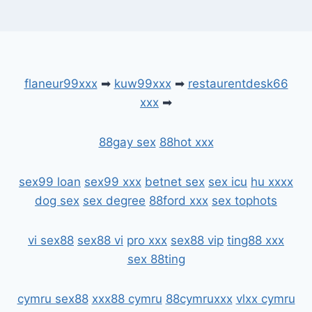
flaneur99xxx
➡
kuw99xxx
➡
restaurentdesk66
xxx
➡
88gay sex
88hot xxx
sex99 loan
sex99 xxx
betnet sex
sex icu
hu xxxx
dog sex
sex degree
88ford xxx
sex tophots
vi sex88
sex88 vi
pro xxx
sex88 vip
ting88 xxx
sex 88ting
cymru sex88
xxx88 cymru
88cymruxxx
vlxx cymru