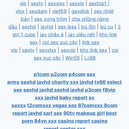
vip
|
sextv
|
sexvlxx
|
sexvip
|
sextop1 |
vlxx
|
sexdam
|
viet69
|
gaydick
|
sex nhật
bản
|
sex vụng trộm
|
cha chồng nàng
dầu
|
sexhd
|
javhd
|
sex less
|
bú lồn
|
bú cu
|
2
girl 1 cups
|
jav châu á
|
jav siêu nét
|
kho link
sex
|
coi sex sục cặc
|
link sex
vip
|
sextv
|
sexvlxx
|
sexvip
|
kho link sex
|
coi
sex sục cặc
|
Win55
|
Lc88
p1com
p2com
p4com
sex
army
sexhd
javhd
charity xxx
javhd
tv66
select
sex
sexhd
javhd
sexhd
javhd
p3com
f8vip
xxx
javhd
baby report
sc
sexxx
t2comxxx
vegas sex
87comxxx
8com
report
javhd
sarl sex
90tv
makeup girl
best
porn
84vn xxx
casino report
casino
report
center xxx