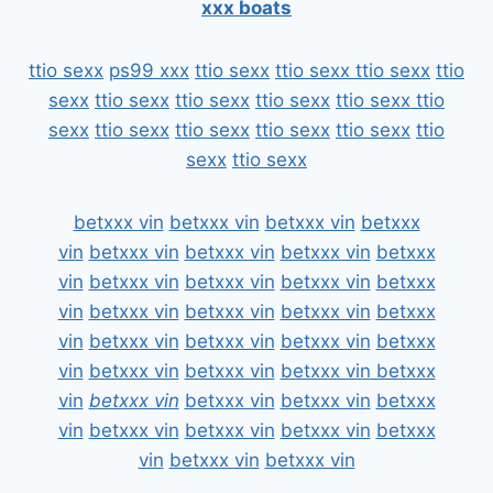
xxx boats
ttio sexx
ps99 xxx
ttio sexx
ttio sexx
ttio sexx
ttio
sexx
ttio sexx
ttio sexx
ttio sexx
ttio sexx
ttio
sexx
ttio sexx
ttio sexx
ttio sexx
ttio sexx
ttio
sexx
ttio sexx
betxxx vin
betxxx vin
betxxx vin
betxxx
vin
betxxx vin
betxxx vin
betxxx vin
betxxx
vin
betxxx vin
betxxx vin
betxxx vin
betxxx
vin
betxxx vin
betxxx vin
betxxx vin
betxxx
vin
betxxx vin
betxxx vin
betxxx vin
betxxx
vin
betxxx vin
betxxx vin
betxxx vin
betxxx
vin
betxxx vin
betxxx vin
betxxx vin
betxxx
vin
betxxx vin
betxxx vin
betxxx vin
betxxx
vin
betxxx vin
betxxx vin