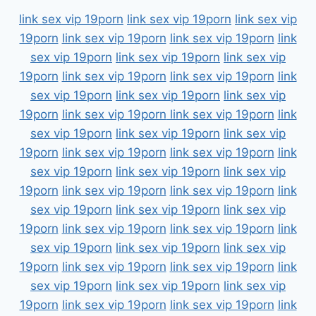
link sex vip 19porn
link sex vip 19porn
link sex vip
19porn
link sex vip 19porn
link sex vip 19porn
link
sex vip 19porn
link sex vip 19porn
link sex vip
19porn
link sex vip 19porn
link sex vip 19porn
link
sex vip 19porn
link sex vip 19porn
link sex vip
19porn
link sex vip 19porn
link sex vip 19porn
link
sex vip 19porn
link sex vip 19porn
link sex vip
19porn
link sex vip 19porn
link sex vip 19porn
link
sex vip 19porn
link sex vip 19porn
link sex vip
19porn
link sex vip 19porn
link sex vip 19porn
link
sex vip 19porn
link sex vip 19porn
link sex vip
19porn
link sex vip 19porn
link sex vip 19porn
link
sex vip 19porn
link sex vip 19porn
link sex vip
19porn
link sex vip 19porn
link sex vip 19porn
link
sex vip 19porn
link sex vip 19porn
link sex vip
19porn
link sex vip 19porn
link sex vip 19porn
link