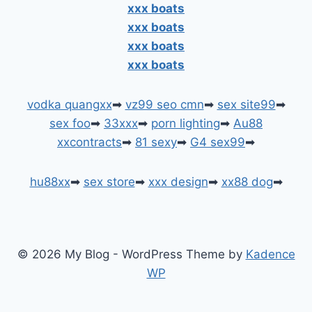
xxx boats
xxx boats
xxx boats
xxx boats
vodka quangxx
➡
vz99 seo cmn
➡
sex site99
➡
sex foo
➡
33xxx
➡
porn lighting
➡
Au88
xxcontracts
➡
81 sexy
➡
G4 sex99
➡
hu88xx
➡
sex store
➡
xxx design
➡
xx88 dog
➡
© 2026 My Blog - WordPress Theme by
Kadence
WP