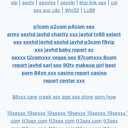
vip
|
sextv
|
sexvlxx
|
sexvip
|
kho link sex
|
coi
sex sục cặc
|
Win55
|
Lc88
p1com
p2com
p4com
sex
army
sexhd
javhd
charity xxx
javhd
tv66
select
sex
sexhd
javhd
sexhd
javhd
p3com
f8vip
xxx
javhd
baby report
sc
sexxx
t2comxxx
vegas sex
87comxxx
8com
report
javhd
sarl sex
90tv
makeup girl
best
porn
84vn xxx
casino report
casino
report
center xxx
88xxx care
creek sex
app sex store
porn how
19sexxx
19sexxx
19sexxx
19sexxx
19sexxx
19sexxx
com
tt3sex com
tt3sex com
tt3sex com
tt3sex