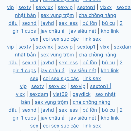
vip
|
sextv
|
sexvlxx
|
sexvip
|
sextop1
|
vlxxx
|
sexd
nhật bản
|
sex vụng trộm
|
cha chồng nàng
dầu
|
sexhd
|
javhd
|
sex less
|
bú lồn
|
bú cu
|
2
girl 1 cups
|
jav châu á
|
jav siêu nét
|
kho link
sex
|
coi sex sục cặc
|
link sex
vip
|
sextv
|
sexvlxx
|
sexvip
|
sextop1
|
vlxx
|
sexda
nhật bản
|
sex vụng trộm
|
cha chồng nàng
dầu
|
sexhd
|
javhd
|
sex less
|
bú lồn
|
bú cu
|
2
girl 1 cups
|
jav châu á
|
jav siêu nét
|
kho link
sex
|
coi sex sục cặc
|
link sex
vip
|
sextv
|
sexvlxx
|
sexvip
|
sextop1 |
vlxx
|
sexdam
|
viet69
|
gaydick
|
sex nhật
bản
|
sex vụng trộm
|
cha chồng nàng
dầu
|
sexhd
|
javhd
|
sex less
|
bú lồn
|
bú cu
|
2
girl 1 cups
|
jav châu á
|
jav siêu nét
|
kho link
sex
|
coi sex sục cặc
|
link sex