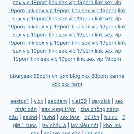
sex vip 19porn
link sex vip 19porn
link sex vip
19porn
link sex vip 19porn
link sex vip 19porn
link
sex vip 19porn
link sex vip 19porn
link sex vip
19porn
link sex vip 19porn
link sex vip 19porn
link
sex vip 19porn
link sex vip 19porn
link sex vip
19porn
link sex vip 19porn
link sex vip 19porn
link
sex vip 19porn
link sex vip 19porn
link sex vip
19porn
link sex vip 19porn
link sex vip 19porn
bburysex
88porn
vni xxx
blog xxx
88porn
karma
xxx
xxx farm
sextop1
|
vlxx
|
sexdam
|
viet69
|
gaydick
|
sex
nhật bản
|
sex vụng trộm
|
cha chồng nàng
dầu
|
sexhd
|
javhd
|
sex less
|
bú lồn
|
bú cu
|
2
girl 1 cups
|
jav châu á
|
jav siêu nét
|
kho link
sex
|
coi sex sục cặc
|
link sex