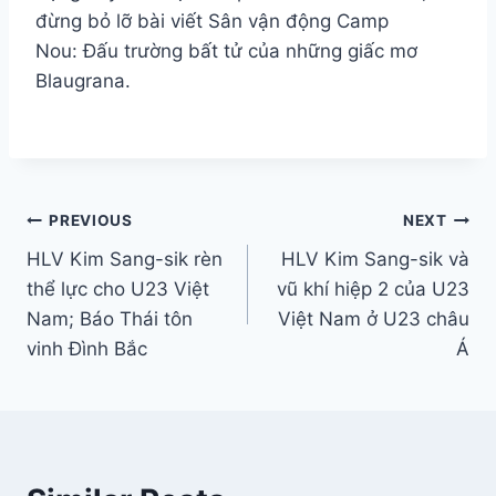
đừng bỏ lỡ bài viết Sân vận động Camp
Nou: Đấu trường bất tử của những giấc mơ
Blaugrana.
Điều
PREVIOUS
NEXT
HLV Kim Sang-sik rèn
HLV Kim Sang-sik và
hướng
thể lực cho U23 Việt
vũ khí hiệp 2 của U23
bài
Nam; Báo Thái tôn
Việt Nam ở U23 châu
vinh Đình Bắc
Á
viết