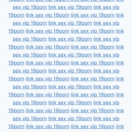
sex vip 19porn
link sex vip 19porn
link sex vip
19porn
link sex vip 19porn
link sex vip 19porn
link
sex vip 19porn
link sex vip 19porn
link sex vip
19porn
link sex vip 19porn
link sex vip 19porn
link
sex vip 19porn
link sex vip 19porn
link sex vip
19porn
link sex vip 19porn
link sex vip 19porn
link
sex vip 19porn
link sex vip 19porn
link sex vip
19porn
link sex vip 19porn
link sex vip 19porn
link
sex vip 19porn
link sex vip 19porn
link sex vip
19porn
link sex vip 19porn
link sex vip 19porn
link
sex vip 19porn
link sex vip 19porn
link sex vip
19porn
link sex vip 19porn
link sex vip 19porn
link
sex vip 19porn
link sex vip 19porn
link sex vip
19porn
link sex vip 19porn
link sex vip 19porn
link
sex vip 19porn
link sex vip 19porn
link sex vip
19porn
link sex vip 19porn
link sex vip 19porn
link