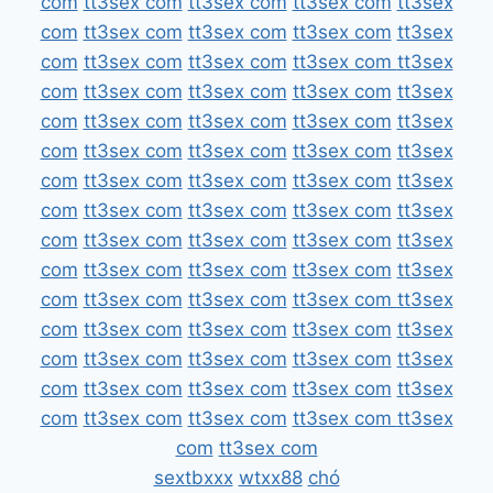
com
tt3sex com
tt3sex com
tt3sex com
tt3sex
com
tt3sex com
tt3sex com
tt3sex com
tt3sex
com
tt3sex com
tt3sex com
tt3sex com
tt3sex
com
tt3sex com
tt3sex com
tt3sex com
tt3sex
com
tt3sex com
tt3sex com
tt3sex com
tt3sex
com
tt3sex com
tt3sex com
tt3sex com
tt3sex
com
tt3sex com
tt3sex com
tt3sex com
tt3sex
com
tt3sex com
tt3sex com
tt3sex com
tt3sex
com
tt3sex com
tt3sex com
tt3sex com
tt3sex
com
tt3sex com
tt3sex com
tt3sex com
tt3sex
com
tt3sex com
tt3sex com
tt3sex com
tt3sex
com
tt3sex com
tt3sex com
tt3sex com
tt3sex
com
tt3sex com
tt3sex com
tt3sex com
tt3sex
com
tt3sex com
tt3sex com
tt3sex com
tt3sex
com
tt3sex com
tt3sex com
tt3sex com
tt3sex
com
tt3sex com
sextbxxx
wtxx88
chó