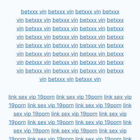
betxxx vin
betxxx vin
betxxx vin
betxxx
vin
betxxx vin
betxxx vin
betxxx vin
betxxx
vin
betxxx vin
betxxx vin
betxxx vin
betxxx
vin
betxxx vin
betxxx vin
betxxx vin
betxxx
vin
betxxx vin
betxxx vin
betxxx vin
betxxx
vin
betxxx vin
betxxx vin
betxxx vin
betxxx
vin
betxxx vin
betxxx vin
betxxx vin
betxxx
vin
betxxx vin
betxxx vin
betxxx vin
betxxx
vin
betxxx vin
betxxx vin
link sex vip 19porn
link sex vip 19porn
link sex vip
19porn
link sex vip 19porn
link sex vip 19porn
link
sex vip 19porn
link sex vip 19porn
link sex vip
19porn
link sex vip 19porn
link sex vip 19porn
link
sex vip 19porn
link sex vip 19porn
link sex vip
19porn
link sex vip 19porn
link sex vip 19porn
link