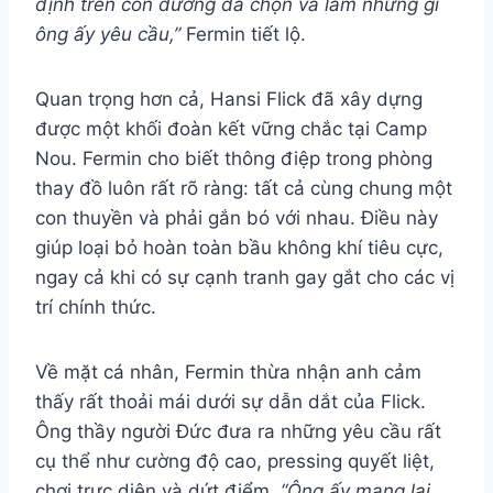
định trên con đường đã chọn và làm những gì
ông ấy yêu cầu,”
Fermin tiết lộ.
Quan trọng hơn cả, Hansi Flick đã xây dựng
được một khối đoàn kết vững chắc tại Camp
Nou. Fermin cho biết thông điệp trong phòng
thay đồ luôn rất rõ ràng: tất cả cùng chung một
con thuyền và phải gắn bó với nhau. Điều này
giúp loại bỏ hoàn toàn bầu không khí tiêu cực,
ngay cả khi có sự cạnh tranh gay gắt cho các vị
trí chính thức.
Về mặt cá nhân, Fermin thừa nhận anh cảm
thấy rất thoải mái dưới sự dẫn dắt của Flick.
Ông thầy người Đức đưa ra những yêu cầu rất
cụ thể như cường độ cao, pressing quyết liệt,
chơi trực diện và dứt điểm.
“Ông ấy mang lại