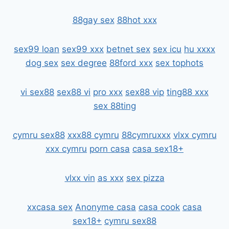
88gay sex
88hot xxx
sex99 loan
sex99 xxx
betnet sex
sex icu
hu xxxx
dog sex
sex degree
88ford xxx
sex tophots
vi sex88
sex88 vi
pro xxx
sex88 vip
ting88 xxx
sex 88ting
cymru sex88
xxx88 cymru
88cymruxxx
vlxx cymru
xxx cymru
porn casa
casa sex18+
vlxx vin
as xxx
sex pizza
xxcasa sex
Anonyme casa
casa cook
casa
sex18+
cymru sex88