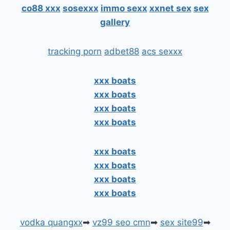
co88 xxx
sosexxx
immo sexx
xxnet sex
sex
gallery
tracking porn
adbet88
acs sexxx
xxx boats
xxx boats
xxx boats
xxx boats
xxx boats
xxx boats
xxx boats
xxx boats
vodka quangxx
➡
vz99 seo cmn
➡
sex site99
➡