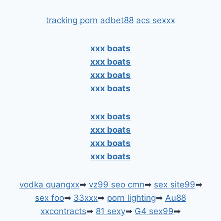
tracking porn
adbet88
acs sexxx
xxx boats
xxx boats
xxx boats
xxx boats
xxx boats
xxx boats
xxx boats
xxx boats
vodka quangxx
➡
vz99 seo cmn
➡
sex site99
➡
sex foo
➡
33xxx
➡
porn lighting
➡
Au88
xxcontracts
➡
81 sexy
➡
G4 sex99
➡