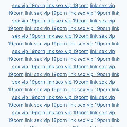
sex vip 19porn
link sex vip 19porn
link sex vip
19porn
link sex vip 19porn
link sex vip 19porn
link
sex vip 19porn
link sex vip 19porn
link sex vip
19porn
link sex vip 19porn
link sex vip 19porn
link
sex vip 19porn
link sex vip 19porn
link sex vip
19porn
link sex vip 19porn
link sex vip 19porn
link
sex vip 19porn
link sex vip 19porn
link sex vip
19porn
link sex vip 19porn
link sex vip 19porn
link
sex vip 19porn
link sex vip 19porn
link sex vip
19porn
link sex vip 19porn
link sex vip 19porn
link
sex vip 19porn
link sex vip 19porn
link sex vip
19porn
link sex vip 19porn
link sex vip 19porn
link
sex vip 19porn
link sex vip 19porn
link sex vip
19porn
link sex vip 19porn
link sex vip 19porn
link
sex vip 19porn
link sex vip 19porn
link sex vip
19porn
link sex vip 19porn
link sex vip 19porn
link