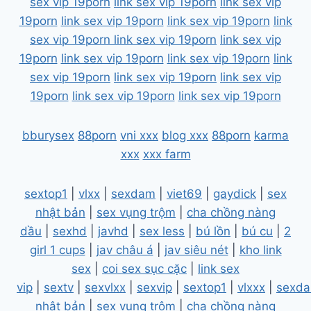
sex vip 19porn
link sex vip 19porn
link sex vip
19porn
link sex vip 19porn
link sex vip 19porn
link
sex vip 19porn
link sex vip 19porn
link sex vip
19porn
link sex vip 19porn
link sex vip 19porn
link
sex vip 19porn
link sex vip 19porn
link sex vip
19porn
link sex vip 19porn
link sex vip 19porn
bburysex
88porn
vni xxx
blog xxx
88porn
karma
xxx
xxx farm
sextop1
|
vlxx
|
sexdam
|
viet69
|
gaydick
|
sex
nhật bản
|
sex vụng trộm
|
cha chồng nàng
dầu
|
sexhd
|
javhd
|
sex less
|
bú lồn
|
bú cu
|
2
girl 1 cups
|
jav châu á
|
jav siêu nét
|
kho link
sex
|
coi sex sục cặc
|
link sex
vip
|
sextv
|
sexvlxx
|
sexvip
|
sextop1
|
vlxxx
|
sexd
nhật bản
|
sex vụng trộm
|
cha chồng nàng