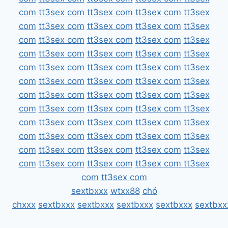
com
tt3sex com
tt3sex com
tt3sex com
tt3sex
com
tt3sex com
tt3sex com
tt3sex com
tt3sex
com
tt3sex com
tt3sex com
tt3sex com
tt3sex
com
tt3sex com
tt3sex com
tt3sex com
tt3sex
com
tt3sex com
tt3sex com
tt3sex com
tt3sex
com
tt3sex com
tt3sex com
tt3sex com
tt3sex
com
tt3sex com
tt3sex com
tt3sex com
tt3sex
com
tt3sex com
tt3sex com
tt3sex com
tt3sex
com
tt3sex com
tt3sex com
tt3sex com
tt3sex
com
tt3sex com
tt3sex com
tt3sex com
tt3sex
com
tt3sex com
tt3sex com
tt3sex com
tt3sex
com
tt3sex com
tt3sex com
tt3sex com
tt3sex
com
tt3sex com
sextbxxx
wtxx88
chó
chxxx
sextbxxx
sextbxxx
sextbxxx
sextbxxx
sextbxx