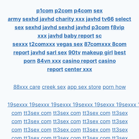
p1com
p2com
p4com
sex
army
sexhd
javhd
charity xxx
javhd
tv66
select
sex
sexhd
javhd
sexhd
javhd
p3com
f8vip
xxx
javhd
baby report
sc
sexxx
t2comxxx
vegas sex
87comxxx
8com
report
javhd
sarl sex
90tv
makeup girl
best
porn
84vn xxx
casino report
casino
report
center xxx
88xxx care
creek sex
app sex store
porn how
19sexxx
19sexxx
19sexxx
19sexxx
19sexxx
19sexxx
com
tt3sex com
tt3sex com
tt3sex com
tt3sex
com
tt3sex com
tt3sex com
tt3sex com
tt3sex
com
tt3sex com
tt3sex com
tt3sex com
tt3sex
com
tt3sex com
tt3sex com
tt3sex com
tt3sex