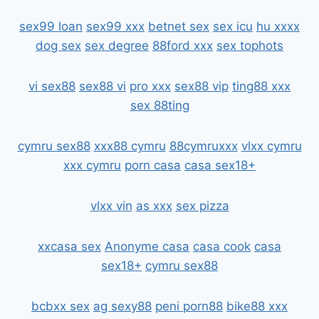
sex99 loan
sex99 xxx
betnet sex
sex icu
hu xxxx
dog sex
sex degree
88ford xxx
sex tophots
vi sex88
sex88 vi
pro xxx
sex88 vip
ting88 xxx
sex 88ting
cymru sex88
xxx88 cymru
88cymruxxx
vlxx cymru
xxx cymru
porn casa
casa sex18+
vlxx vin
as xxx
sex pizza
xxcasa sex
Anonyme casa
casa cook
casa
sex18+
cymru sex88
bcbxx sex
ag sexy88
peni porn88
bike88 xxx