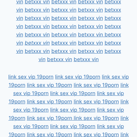
vin
betxxx vin
betxxx vin
betxxx vin
betxxx
vin
betxxx vin
betxxx vin
betxxx vin
betxxx
vin
betxxx vin
betxxx vin
betxxx vin
betxxx
vin
betxxx vin
betxxx vin
betxxx vin
betxxx
vin
betxxx vin
betxxx vin
betxxx vin
betxxx
vin
betxxx vin
betxxx vin
betxxx vin
betxxx
vin
betxxx vin
betxxx vin
betxxx vin
betxxx
vin
betxxx vin
betxxx vin
link sex vip 19porn
link sex vip 19porn
link sex vip
19porn
link sex vip 19porn
link sex vip 19porn
link
sex vip 19porn
link sex vip 19porn
link sex vip
19porn
link sex vip 19porn
link sex vip 19porn
link
sex vip 19porn
link sex vip 19porn
link sex vip
19porn
link sex vip 19porn
link sex vip 19porn
link
sex vip 19porn
link sex vip 19porn
link sex vip
19porn
link sex vip 19porn
link sex vip 19porn
link