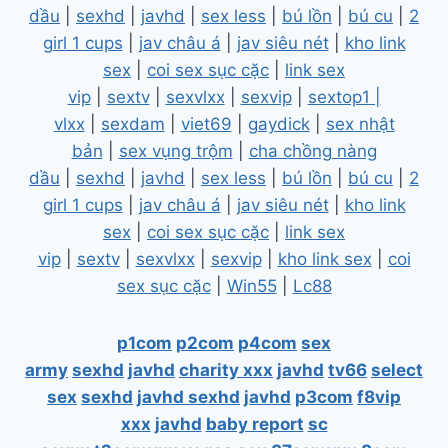
dầu
|
sexhd
|
javhd
|
sex less
|
bú lồn
|
bú cu
|
2
girl 1 cups
|
jav châu á
|
jav siêu nét
|
kho link
sex
|
coi sex sục cặc
|
link sex
vip
|
sextv
|
sexvlxx
|
sexvip
|
sextop1 |
vlxx
|
sexdam
|
viet69
|
gaydick
|
sex nhật
bản
|
sex vụng trộm
|
cha chồng nàng
dầu
|
sexhd
|
javhd
|
sex less
|
bú lồn
|
bú cu
|
2
girl 1 cups
|
jav châu á
|
jav siêu nét
|
kho link
sex
|
coi sex sục cặc
|
link sex
vip
|
sextv
|
sexvlxx
|
sexvip
|
kho link sex
|
coi
sex sục cặc
|
Win55
|
Lc88
p1com
p2com
p4com
sex
army
sexhd
javhd
charity xxx
javhd
tv66
select
sex
sexhd
javhd
sexhd
javhd
p3com
f8vip
xxx
javhd
baby report
sc