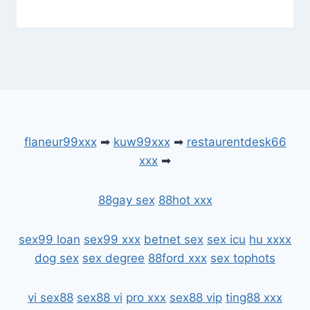
flaneur99xxx
➡
kuw99xxx
➡
restaurentdesk66
xxx
➡
88gay sex
88hot xxx
sex99 loan
sex99 xxx
betnet sex
sex icu
hu xxxx
dog sex
sex degree
88ford xxx
sex tophots
vi sex88
sex88 vi
pro xxx
sex88 vip
ting88 xxx