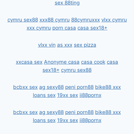
sex 88ting
cymru sex88
xxx88 cymru
88cymruxxx
vlxx cymru
xxx cymru
porn casa
casa sex18+
vlxx vin
as xxx
sex pizza
xxcasa sex
Anonyme casa
casa cook
casa
sex18+
cymru sex88
bcbxx sex
ag sexy88
peni porn88
bike88 xxx
loans sex
19xx sex
ii88pornx
bcbxx sex
ag sexy88
peni porn88
bike88 xxx
loans sex
19xx sex
ii88pornx