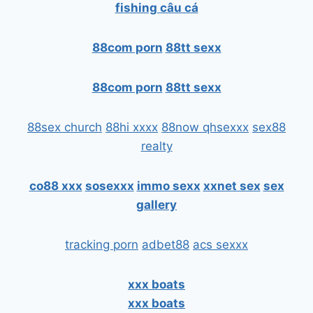
fishing câu cá
88com porn
88tt sexx
88com porn
88tt sexx
88sex church
88hi xxxx
88now qhsexxx
sex88
realty
co88 xxx
sosexxx
immo sexx
xxnet sex
sex
gallery
tracking porn
adbet88
acs sexxx
xxx boats
xxx boats