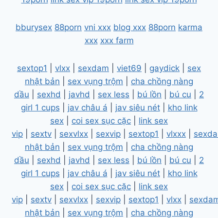
bburysex
88porn
vni xxx
blog xxx
88porn
karma
xxx
xxx farm
sextop1
|
vlxx
|
sexdam
|
viet69
|
gaydick
|
sex
nhật bản
|
sex vụng trộm
|
cha chồng nàng
dầu
|
sexhd
|
javhd
|
sex less
|
bú lồn
|
bú cu
|
2
girl 1 cups
|
jav châu á
|
jav siêu nét
|
kho link
sex
|
coi sex sục cặc
|
link sex
vip
|
sextv
|
sexvlxx
|
sexvip
|
sextop1
|
vlxxx
|
sexd
nhật bản
|
sex vụng trộm
|
cha chồng nàng
dầu
|
sexhd
|
javhd
|
sex less
|
bú lồn
|
bú cu
|
2
girl 1 cups
|
jav châu á
|
jav siêu nét
|
kho link
sex
|
coi sex sục cặc
|
link sex
vip
|
sextv
|
sexvlxx
|
sexvip
|
sextop1
|
vlxx
|
sexda
nhật bản
|
sex vụng trộm
|
cha chồng nàng