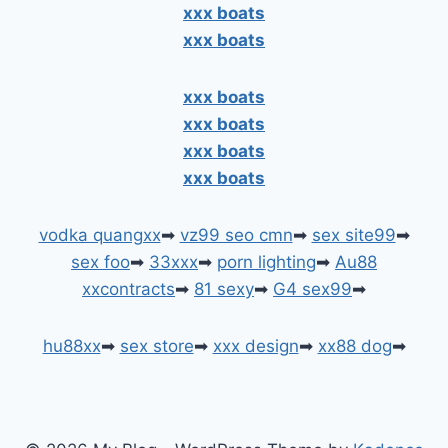
xxx boats
xxx boats
xxx boats
xxx boats
xxx boats
xxx boats
vodka quangxx
➡
vz99 seo cmn
➡
sex site99
➡
sex foo
➡
33xxx
➡
porn lighting
➡
Au88
xxcontracts
➡
81 sexy
➡
G4 sex99
➡
hu88xx
➡
sex store
➡
xxx design
➡
xx88 dog
➡