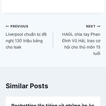
Điều
PREVIOUS
NEXT
Liverpool chuẩn bị đề
HAGL chia tay Phan
hướng
nghị 130 triệu bảng
Đình Vũ Hải, trao cơ
bài
cho Isak
hội cho thủ môn 15
tuổi
viết
Similar Posts
Pochettino lên tiếng về những ồn ào