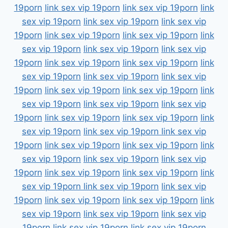
19porn
link sex vip 19porn
link sex vip 19porn
link
sex vip 19porn
link sex vip 19porn
link sex vip
19porn
link sex vip 19porn
link sex vip 19porn
link
sex vip 19porn
link sex vip 19porn
link sex vip
19porn
link sex vip 19porn
link sex vip 19porn
link
sex vip 19porn
link sex vip 19porn
link sex vip
19porn
link sex vip 19porn
link sex vip 19porn
link
sex vip 19porn
link sex vip 19porn
link sex vip
19porn
link sex vip 19porn
link sex vip 19porn
link
sex vip 19porn
link sex vip 19porn
link sex vip
19porn
link sex vip 19porn
link sex vip 19porn
link
sex vip 19porn
link sex vip 19porn
link sex vip
19porn
link sex vip 19porn
link sex vip 19porn
link
sex vip 19porn
link sex vip 19porn
link sex vip
19porn
link sex vip 19porn
link sex vip 19porn
link
sex vip 19porn
link sex vip 19porn
link sex vip
19porn
link sex vip 19porn
link sex vip 19porn