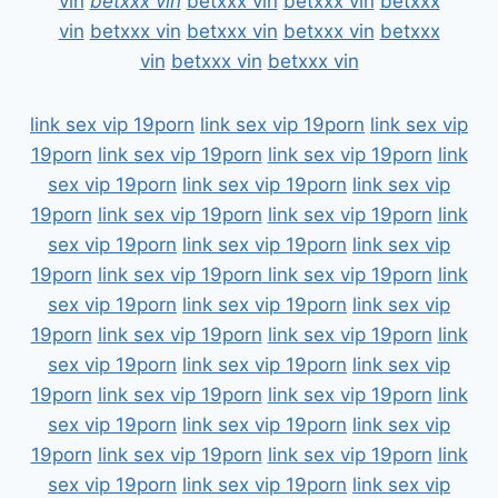
vin
betxxx vin
betxxx vin
betxxx vin
betxxx
vin
betxxx vin
betxxx vin
betxxx vin
betxxx
vin
betxxx vin
betxxx vin
link sex vip 19porn
link sex vip 19porn
link sex vip
19porn
link sex vip 19porn
link sex vip 19porn
link
sex vip 19porn
link sex vip 19porn
link sex vip
19porn
link sex vip 19porn
link sex vip 19porn
link
sex vip 19porn
link sex vip 19porn
link sex vip
19porn
link sex vip 19porn
link sex vip 19porn
link
sex vip 19porn
link sex vip 19porn
link sex vip
19porn
link sex vip 19porn
link sex vip 19porn
link
sex vip 19porn
link sex vip 19porn
link sex vip
19porn
link sex vip 19porn
link sex vip 19porn
link
sex vip 19porn
link sex vip 19porn
link sex vip
19porn
link sex vip 19porn
link sex vip 19porn
link
sex vip 19porn
link sex vip 19porn
link sex vip